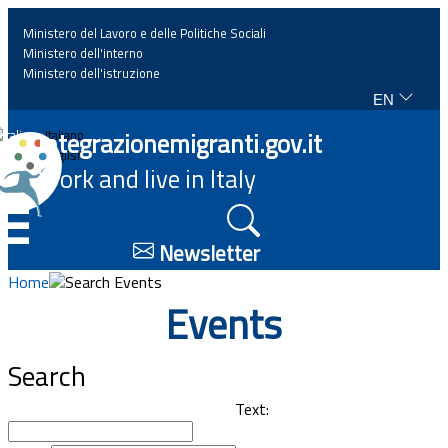
Ministero del Lavoro e delle Politiche Sociali
Ministero dell'interno
Ministero dell'istruzione
EN
Home
Integrazionemigranti.gov.it
Italiano
English
Work and live in Italy
News
☰
Highlights
Newsletter
Home
Search Events
Events
Events
Regulations and law
Search
Projects
Text: