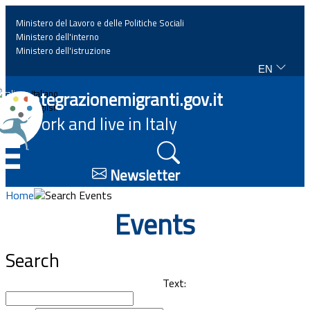
Ministero del Lavoro e delle Politiche Sociali
Ministero dell'interno
Ministero dell'istruzione
EN
Home
Integrazionemigranti.gov.it
Italiano
English
Work and live in Italy
News
☰
Highlights
Newsletter
Home
Search Events
Events
Events
Regulations and law
Search
Projects
Text: