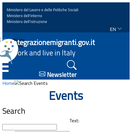
Ministero del Lavoro e delle Politiche Sociali
Ministero dell'interno
Ministero dell'istruzione
EN
Home
Integrazionemigranti.gov.it
Italiano
English
Work and live in Italy
News
☰
Highlights
Newsletter
Home
Search Events
Events
Events
Regulations and law
Search
Projects
Text: