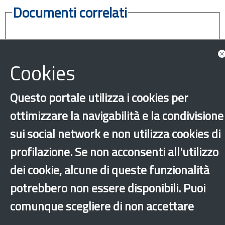
Documenti correlati
Linee Guida_Testo consolidato
Cookies
Questo portale utilizza i cookies per
ottimizzare la navigabilità e la condivisione
sui social network e non utilizza cookies di
profilazione. Se non acconsenti all'utilizzo
‹
›
×
dei cookie, alcune di queste funzionalità
potrebbero non essere disponibili. Puoi
Dichiarazione di accessibilità
Mappa del sito
Legal & Privacy
Contatti
comunque scegliere di non accettare
Sito archeologico