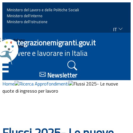
Ministero del Lavoro e delle Politiche Sociali
Ministero dell'interno
Ministero dell'istruzione
IT
Home
Integrazionemigranti.gov.it
Italiano
English
Vivere e lavorare in Italia
News
☰
Approfondimenti
Newsletter
Home
Ricerca Approfondimenti
Flussi 2025- Le nuove
Eventi
quote di ingresso per lavoro
Normativa
Progetti
Flussi 2025- Le nuove