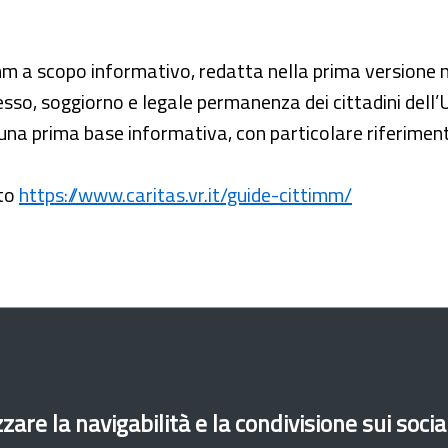
.Imm a scopo informativo, redatta nella prima versione
esso, soggiorno e legale permanenza dei cittadini dell’Un
e una prima base informativa, con particolare riferiment
ito
https://www.caritas.vr.it/guide-cittimm/
zare la navigabilità e la condivisione sui soci