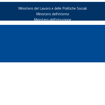
Ministero del Lavoro e delle Politiche Sociali
Ministero dell'interno
Ministero dell'istruzione
v.it
ia