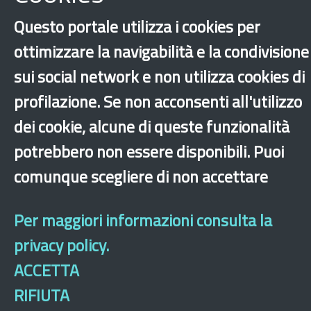
Questo portale utilizza i cookies per
ottimizzare la navigabilità e la condivisione
sui social network e non utilizza cookies di
profilazione. Se non acconsenti all'utilizzo
‹
›
×
dei cookie, alcune di queste funzionalità
potrebbero non essere disponibili. Puoi
Dichiarazione di accessibilità
Mappa del sito
Legal & Privacy
Contatti
comunque scegliere di non accettare
Sito archeologico
Per maggiori informazioni consulta la
privacy policy.
ACCETTA
RIFIUTA