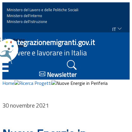
Ministero del Lavoro e delle Politiche Sociali
Ministero dell'interno
Ministero dell'istruzione
IT
Home
Integrazionemigranti.gov.it
Italiano
English
Vivere e lavorare in Italia
News
☰
Approfondimenti
Newsletter
Home
Ricerca Progetti
Nuove Energie in Periferia
Eventi
Normativa
30 novembre 2021
Progetti