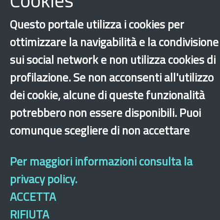
Cookies
Questo portale utilizza i cookies per
Consulta tutte le news associate
ottimizzare la navigabilità e la condivisione
sui social network e non utilizza cookies di
profilazione. Se non acconsenti all'utilizzo
dei cookie, alcune di queste funzionalità
potrebbero non essere disponibili. Puoi
‹
›
×
comunque scegliere di non accettare
Per maggiori informazioni consulta la
Dichiarazione di accessibilità
Mappa del sito
Legal & Privacy
Contatti
Sito archeologico
privacy policy.
ACCETTA
RIFIUTA