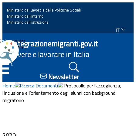
Ministero del Lavoro e delle Politiche Sociali
Ministero dell'interno
Ministero dell'istruzione
IT
Home
Integrazionemigranti.gov.it
Italiano
English
Vivere e lavorare in Italia
News
☰
Approfondimenti
Newsletter
Home
Ricerca Documenti
Protocollo per l’accoglienza,
Eventi
l’inclusione e l’orientamento degli alunni con background
migratorio
Normativa
Progetti
2020