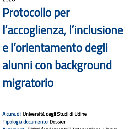
Documenti
Protocollo per
Bandi
l’accoglienza, l’inclusione
Guide
e l’orientamento degli
alunni con background
migratorio
A cura di:
Università degli Studi di Udine
Tipologia documento:
Dossier