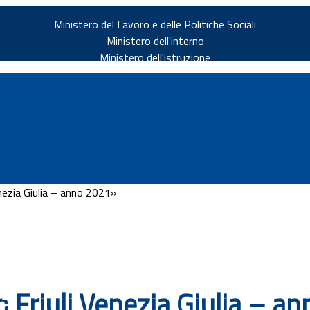
Ministero del Lavoro e delle Politiche Sociali
Ministero dell'interno
Ministero dell'istruzione
enezia Giulia – anno 2021»
v.it
ia
n Friuli Venezia Giulia – a