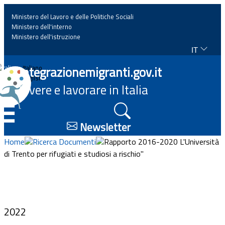
Ministero del Lavoro e delle Politiche Sociali
Ministero dell'interno
Ministero dell'istruzione
IT
Home
Integrazionemigranti.gov.it
Italiano
English
Vivere e lavorare in Italia
News
☰
Approfondimenti
Newsletter
Home
Ricerca Documenti
Rapporto 2016-2020 L'Università
Eventi
di Trento per rifugiati e studiosi a rischio"
Normativa
Progetti
2022