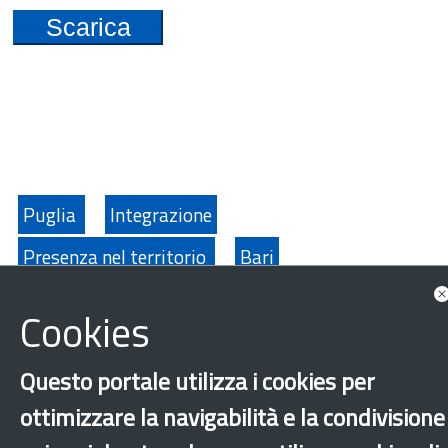
Scarica
Puglia
Integrazione
Presenza nel territorio
Bari
Guarda anche
Cookies
Approfondimenti
Questo portale utilizza i cookies per
ottimizzare la navigabilità e la condivisione