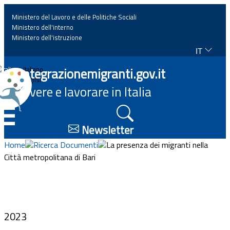
Ministero del Lavoro e delle Politiche Sociali
Ministero dell'interno
Ministero dell'istruzione
IT
Home
Integrazionemigranti.gov.it
Italiano
English
Vivere e lavorare in Italia
News
☰
Approfondimenti
Newsletter
Home
Ricerca Documenti
La presenza dei migranti nella
Eventi
Città metropolitana di Bari
Normativa
Progetti
2023