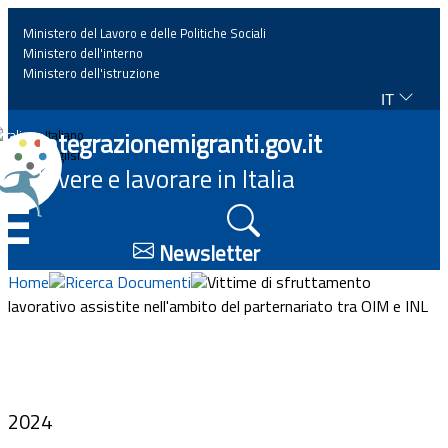
Ministero del Lavoro e delle Politiche Sociali
Ministero dell'interno
Ministero dell'istruzione
IT
Home
Integrazionemigranti.gov.it
Italiano
English
Vivere e lavorare in Italia
News
☰
Approfondimenti
Newsletter
Home
Ricerca Documenti
Vittime di sfruttamento
Eventi
lavorativo assistite nell'ambito del parternariato tra OIM e INL
Normativa
Progetti
2024