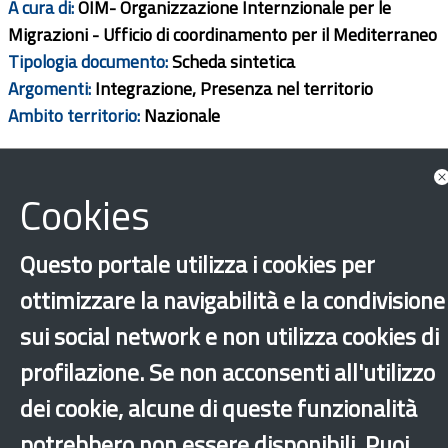
A cura di:
OIM- Organizzazione Internzionale per le
Migrazioni - Ufficio di coordinamento per il Mediterraneo
Tipologia documento:
Scheda sintetica
Argomenti:
Integrazione, Presenza nel territorio
Ambito territorio:
Nazionale
Scarica
Cookies
Questo portale utilizza i cookies per
ottimizzare la navigabilità e la condivisione
sui social network e non utilizza cookies di
profilazione. Se non acconsenti all'utilizzo
Caporalato
Integrazione
Lavoro
dei cookie, alcune di queste funzionalità
Rapporti di ricerca
potrebbero non essere disponibili. Puoi