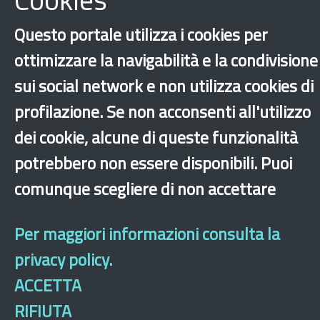
Scarica
Questo portale utilizza i cookies per
ottimizzare la navigabilità e la condivisione
sui social network e non utilizza cookies di
profilazione. Se non acconsenti all'utilizzo
dei cookie, alcune di queste funzionalità
Toscana
potrebbero non essere disponibili. Puoi
comunque scegliere di non accettare
‹
›
×
Per maggiori informazioni consulta la
Dichiarazione di accessibilità
Mappa del sito
Legal & Privacy
Contatti
privacy policy.
Sito archeologico
ACCETTA
RIFIUTA