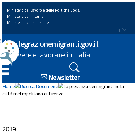
Ministero del Lavoro e delle Politiche Sociali
Ministero dell'interno
Ministero dell'istruzione
IT
Home
Integrazionemigranti.gov.it
Italiano
English
Vivere e lavorare in Italia
News
☰
Approfondimenti
Newsletter
Home
Ricerca Documenti
La presenza dei migranti nella
Eventi
città metropolitana di Firenze
Normativa
Progetti
2019