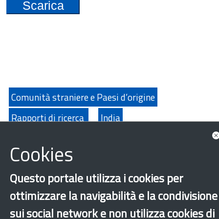
Scarica
Comunità straniere e Paesi d’origine
Rapporti di ricerca
India
Guarda anche
Cookies
Approfondimenti
Questo portale utilizza i cookies per
ottimizzare la navigabilità e la condivisione
sui social network e non utilizza cookies di