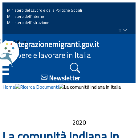
Ministero del Lavoro e delle Politiche Sociali
Ministero dell'interno
Ministero dell'istruzione
IT
Home
Integrazionemigranti.gov.it
Italiano
English
Vivere e lavorare in Italia
News
☰
Approfondimenti
Newsletter
Home
Ricerca Documenti
La comunità indiana in Italia
Eventi
Normativa
2020
Progetti
La comunità indiana in