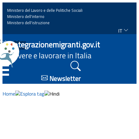
Ministero del Lavoro e delle Politiche Sociali
Ministero dell'interno
Ministero dell'istruzione
IT
Home
Integrazionemigranti.gov.it
Italiano
English
Vivere e lavorare in Italia
News
☰
Approfondimenti
Newsletter
Eventi
Home
Esplora tag
Hindi
Normativa
Progetti