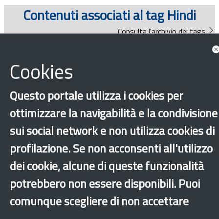
Documenti
Contenuti associati al tag Hindi
Consulta l'archivio dei tags
Bandi
News
Cookies
Guide
Questo portale utilizza i cookies per
Consulta tutte le news associate
ottimizzare la navigabilità e la condivisione
sui social network e non utilizza cookies di
Guide
profilazione. Se non acconsenti all'utilizzo
dei cookie, alcune di queste funzionalità
potrebbero non essere disponibili. Puoi
comunque scegliere di non accettare
‹
›
×