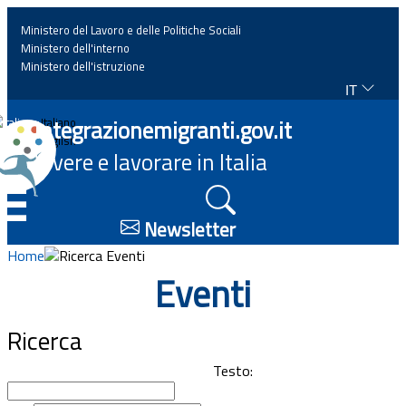
Ministero del Lavoro e delle Politiche Sociali
Ministero dell'interno
Ministero dell'istruzione
IT
Home
Integrazionemigranti.gov.it
Italiano
English
Vivere e lavorare in Italia
News
☰
Approfondimenti
Newsletter
Home
Ricerca Eventi
Eventi
Eventi
Normativa
Ricerca
Progetti
Testo: