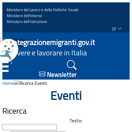
Ministero del Lavoro e delle Politiche Sociali
Ministero dell'interno
Ministero dell'istruzione
IT
Home
Integrazionemigranti.gov.it
Italiano
English
Vivere e lavorare in Italia
News
☰
Approfondimenti
Newsletter
Home
Ricerca Eventi
Eventi
Eventi
Normativa
Ricerca
Progetti
Testo: