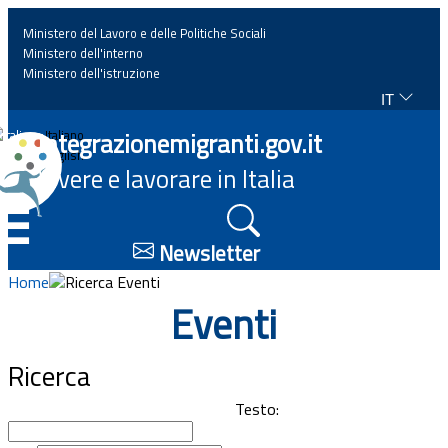
Ministero del Lavoro e delle Politiche Sociali
Ministero dell'interno
Ministero dell'istruzione
IT
Home
Integrazionemigranti.gov.it
Italiano
English
Vivere e lavorare in Italia
News
☰
Approfondimenti
Newsletter
Home
Ricerca Eventi
Eventi
Eventi
Normativa
Ricerca
Progetti
Testo: