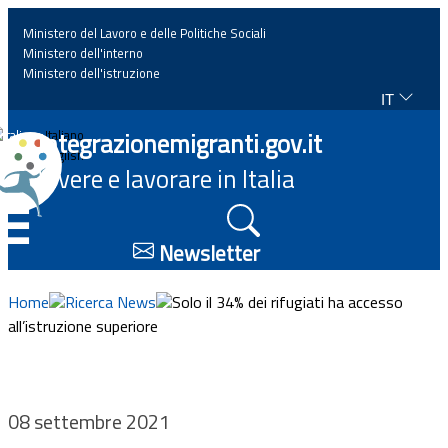
Ministero del Lavoro e delle Politiche Sociali
Ministero dell'interno
Ministero dell'istruzione
IT
Home
Integrazionemigranti.gov.it
Italiano
English
Vivere e lavorare in Italia
News
☰
Approfondimenti
Newsletter
Eventi
Home
Ricerca News
Solo il 34% dei rifugiati ha accesso
all’istruzione superiore
Normativa
Progetti
08 settembre 2021