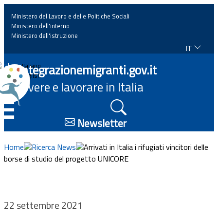
Ministero del Lavoro e delle Politiche Sociali
Ministero dell'interno
Ministero dell'istruzione
IT
Home
Integrazionemigranti.gov.it
Italiano
English
Vivere e lavorare in Italia
News
☰
Approfondimenti
Newsletter
Eventi
Home
Ricerca News
Arrivati in Italia i rifugiati vincitori delle
borse di studio del progetto UNICORE
Normativa
Progetti
22 settembre 2021