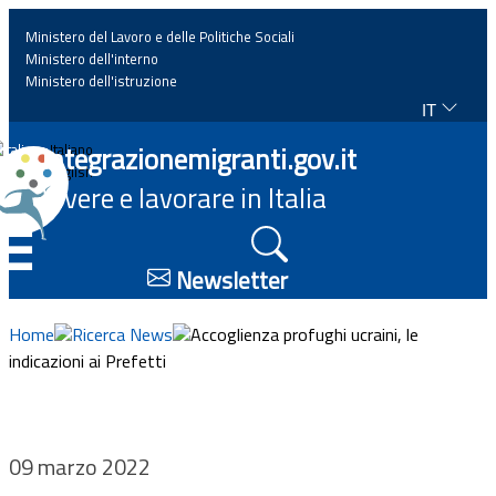
Ministero del Lavoro e delle Politiche Sociali
Ministero dell'interno
Ministero dell'istruzione
IT
Home
Integrazionemigranti.gov.it
Italiano
English
Vivere e lavorare in Italia
News
☰
Approfondimenti
Newsletter
Eventi
Home
Ricerca News
Accoglienza profughi ucraini, le
indicazioni ai Prefetti
Normativa
Progetti
09 marzo 2022