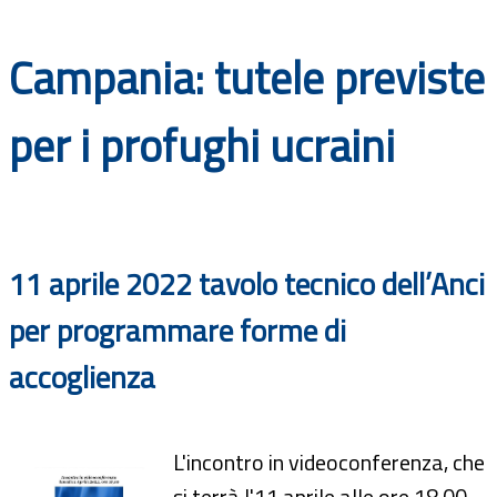
Documenti
Campania: tutele previste
Bandi
per i profughi ucraini
Guide
11 aprile 2022 tavolo tecnico dell’Anci
per programmare forme di
accoglienza
L'incontro in videoconferenza, che
si terrà l'11 aprile alle ore 18,00