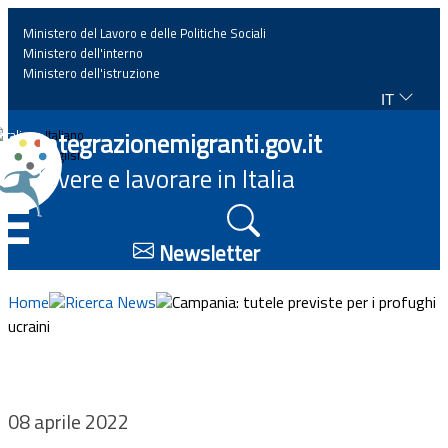
Ministero del Lavoro e delle Politiche Sociali
Ministero dell'interno
Ministero dell'istruzione
IT
Home
Integrazionemigranti.gov.it
Italiano
English
Vivere e lavorare in Italia
News
☰
Approfondimenti
Newsletter
Eventi
Home
Ricerca News
Campania: tutele previste per i profughi
ucraini
Normativa
Progetti
08 aprile 2022