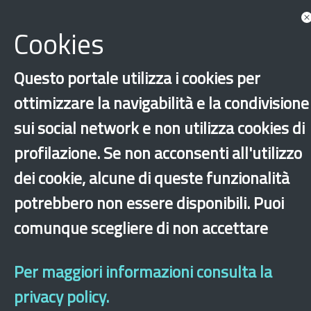
Cookies
Consulta tutte le news associate
Questo portale utilizza i cookies per
ottimizzare la navigabilità e la condivisione
sui social network e non utilizza cookies di
profilazione. Se non acconsenti all'utilizzo
‹
›
×
dei cookie, alcune di queste funzionalità
potrebbero non essere disponibili. Puoi
comunque scegliere di non accettare
Dichiarazione di accessibilità
Mappa del sito
Legal & Privacy
Contatti
Sito archeologico
Per maggiori informazioni consulta la
privacy policy.