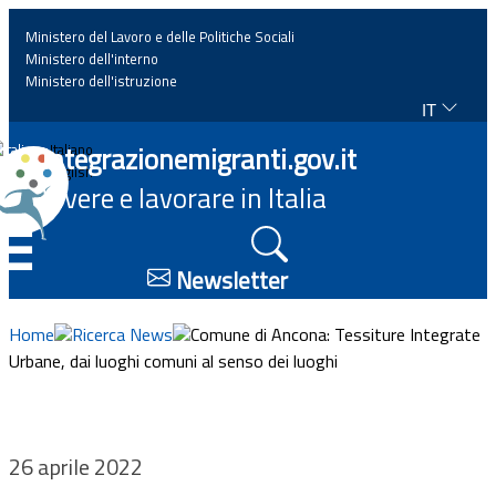
Ministero del Lavoro e delle Politiche Sociali
Ministero dell'interno
Ministero dell'istruzione
IT
Home
Integrazionemigranti.gov.it
Italiano
English
Vivere e lavorare in Italia
News
☰
Approfondimenti
Newsletter
Eventi
Home
Ricerca News
Comune di Ancona: Tessiture Integrate
Urbane, dai luoghi comuni al senso dei luoghi
Normativa
Progetti
26 aprile 2022