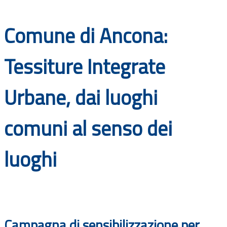
Documenti
Comune di Ancona:
Bandi
Tessiture Integrate
Guide
Urbane, dai luoghi
comuni al senso dei
luoghi
Campagna di sensibilizzazione per