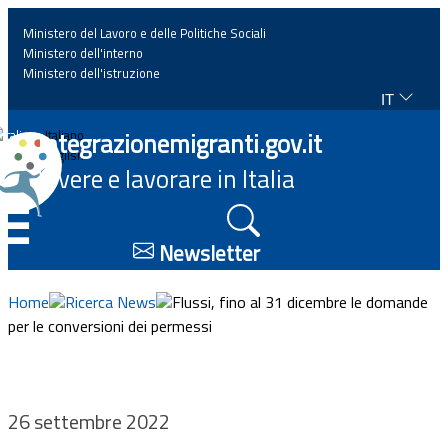
Ministero del Lavoro e delle Politiche Sociali
Ministero dell'interno
Ministero dell'istruzione
IT
Home
Integrazionemigranti.gov.it
Italiano
English
Vivere e lavorare in Italia
News
☰
Approfondimenti
Newsletter
Eventi
Home
Ricerca News
Flussi, fino al 31 dicembre le domande
per le conversioni dei permessi
Normativa
Progetti
26 settembre 2022