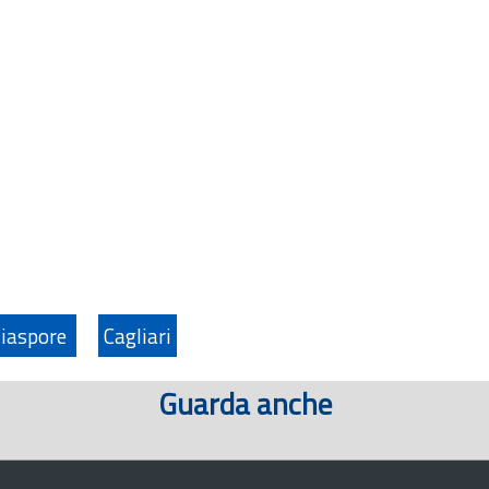
iaspore
Cagliari
Guarda anche