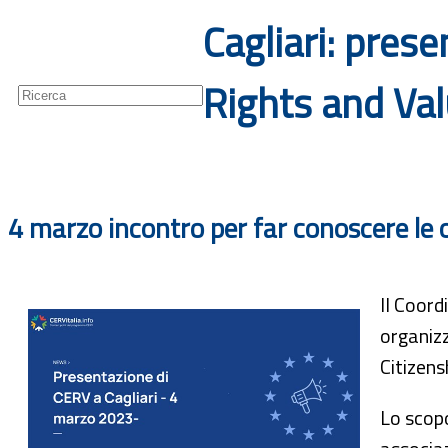
Cagliari: pres
Guide
Newsletter
Rights and Va
4 marzo incontro per far conoscere le op
Il Coord
organiz
Citizens
Lo scopo