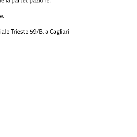
rne la partecipazione.
e.
iale Trieste 59/B, a Cagliari