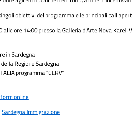
ioni e agli enti locali del territorio, al fine di incentiva
ingoli obiettivi del programma e le principali call apert
0 alle ore 14:00 presso la Galleria d'Arte Nova Karel, V
ore in Sardegna
t della Regione Sardegna
l'ITALIA programma "CERV"
l
form online
o
Sardegna Immigrazione