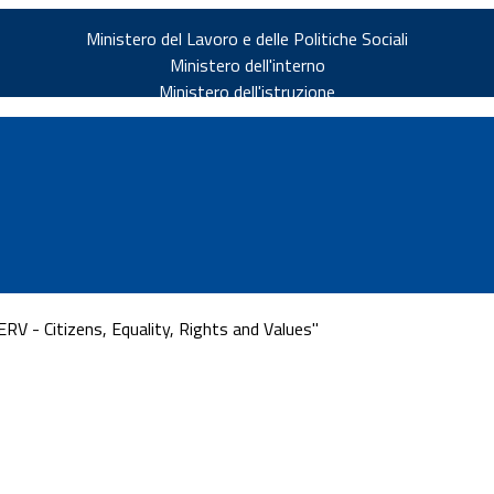
Ministero del Lavoro e delle Politiche Sociali
Ministero dell'interno
Ministero dell'istruzione
RV - Citizens, Equality, Rights and Values"
v.it
ia