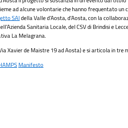
 d’Aosta il progetto si sostanzia in un evento dal titolo 
nsieme ad alcune volontarie che hanno frequentato un 
etto SAI
della Valle d’Aosta, d’Aosta, con la collabora
ell’Azienda Sanitaria Locale, del CSV di Brindisi e Lec
tiva La Melagrana.
ia Xavier de Maistre 19 ad Aosta) e si articola in tre m
 CHAMPS
Manifesto