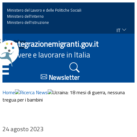
Ministero del Lavoro e delle Politiche Sociali
Ministero dell'interno
Ministero dell'istruzione
IT
Home
Integrazionemigranti.gov.it
Italiano
English
Vivere e lavorare in Italia
News
☰
Approfondimenti
Newsletter
Eventi
Home
Ricerca News
Ucraina: 18 mesi di guerra, nessuna
tregua per i bambini
Normativa
Progetti
24 agosto 2023