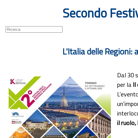
Secondo Festiv
Guide
Newsletter
L'Italia delle Regioni:
Dal 30 s
per la
II
L’event
un’impor
interloc
il ruolo