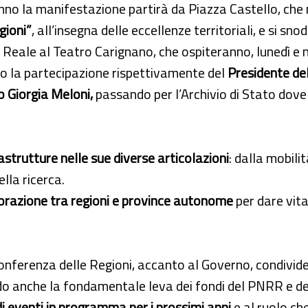
no la manifestazione partirà da Piazza Castello, che 
gioni”
, all’insegna delle eccellenze territoriali, e si sno
Reale al Teatro Carignano, che ospiteranno, lunedì e 
o la partecipazione rispettivamente del
Presidente de
o Giorgia Meloni,
passando per l’Archivio di Stato dove 
astrutture nelle sue diverse articolazioni
: dalla mobili
lla ricerca.
borazione tra regioni e province autonome
per dare vit
Conferenza delle Regioni, accanto al Governo, condivid
tando anche la fondamentale leva dei fondi del PNRR e
i eventi in programma per i prossimi anni
e al ruolo che