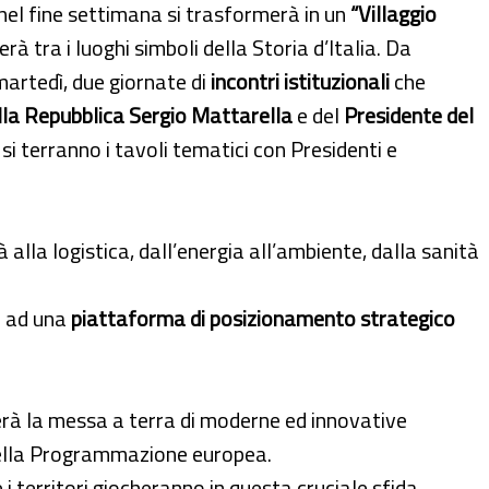
nel fine settimana si trasformerà in un
“Villaggio
derà tra i luoghi simboli della Storia d’Italia. Da
martedì, due giornate di
incontri istituzionali
che
lla Repubblica Sergio Mattarella
e del
Presidente del
si terranno i tavoli tematici con Presidenti e
tà alla logistica, dall’energia all’ambiente, dalla sanità
a ad una
piattaforma di posizionamento strategico
erà la messa a terra di moderne ed innovative
 della Programmazione europea.
 i territori giocheranno in questa cruciale sfida.