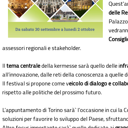
Quest'an
delle Re
Palazzo 
vedrann
Consigli
assessori regionali e stakeholder.
Il
tema centrale
della kermesse sarà quello delle i
nfr
all’innovazione, dalle reti della conoscenza a quelle de
Il festival si propone come v
eicolo di dialogo e colla
rispetto alle politiche del prossimo futuro.
L’appuntamento di Torino sarà` l’occasione in cui la 
soluzioni per favorire lo sviluppo del Paese, sfrut
Altro focus importante sarà` quello dedicato ai
grand