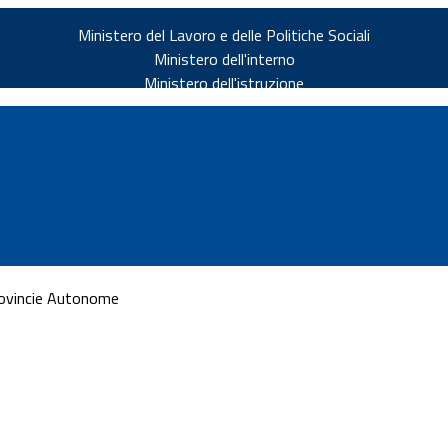
Ministero del Lavoro e delle Politiche Sociali
Ministero dell'interno
Ministero dell'istruzione
Provincie Autonome
v.it
ia