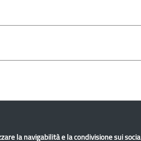
Emilia Romagna
Friuli Venezia Giulia
Lazio
zare la navigabilità e la condivisione sui soci