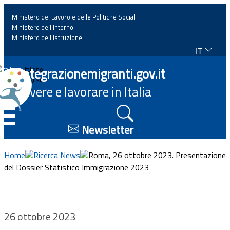
Ministero del Lavoro e delle Politiche Sociali
Ministero dell'interno
Ministero dell'istruzione
IT
Home
Integrazionemigranti.gov.it
Italiano
English
Vivere e lavorare in Italia
News
☰
Approfondimenti
Newsletter
Eventi
Home
Ricerca News
Roma, 26 ottobre 2023. Presentazione
del Dossier Statistico Immigrazione 2023
Normativa
Progetti
26 ottobre 2023