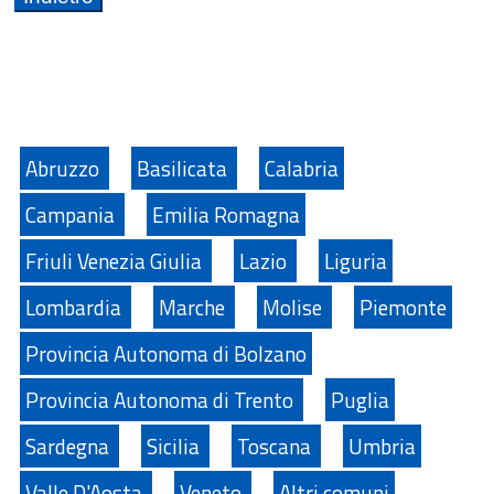
Abruzzo
Basilicata
Calabria
Campania
Emilia Romagna
Friuli Venezia Giulia
Lazio
Liguria
Lombardia
Marche
Molise
Piemonte
Provincia Autonoma di Bolzano
Provincia Autonoma di Trento
Puglia
Sardegna
Sicilia
Toscana
Umbria
Valle D'Aosta
Veneto
Altri comuni