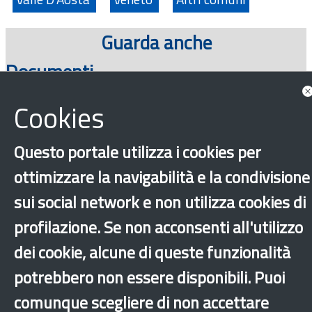
Guarda anche
Documenti
Cookies
Questo portale utilizza i cookies per
ottimizzare la navigabilità e la condivisione
sui social network e non utilizza cookies di
profilazione. Se non acconsenti all'utilizzo
‹
›
×
dei cookie, alcune di queste funzionalità
potrebbero non essere disponibili. Puoi
comunque scegliere di non accettare
Dichiarazione di accessibilità
Mappa del sito
Legal & Privacy
Contatti
Sito archeologico