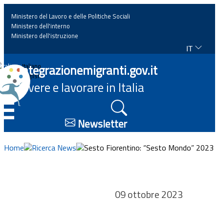
Ministero del Lavoro e delle Politiche Sociali
Ministero dell'interno
Ministero dell'istruzione
IT
Home
Integrazionemigranti.gov.it
Italiano
English
Vivere e lavorare in Italia
News
☰
Approfondimenti
Newsletter
Eventi
Home
Ricerca News
Sesto Fiorentino: “Sesto Mondo” 2023
Normativa
09 ottobre 2023
Progetti