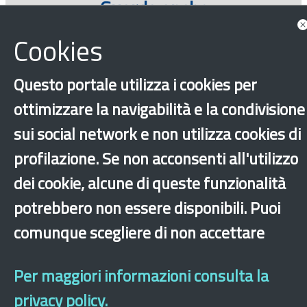
Guarda anche
Approfondimenti
Cookies
Questo portale utilizza i cookies per
ottimizzare la navigabilità e la condivisione
sui social network e non utilizza cookies di
profilazione. Se non acconsenti all'utilizzo
dei cookie, alcune di queste funzionalità
potrebbero non essere disponibili. Puoi
‹
›
×
comunque scegliere di non accettare
Dichiarazione di accessibilità
Mappa del sito
Legal & Privacy
Contatti
Per maggiori informazioni consulta la
Sito archeologico
privacy policy.