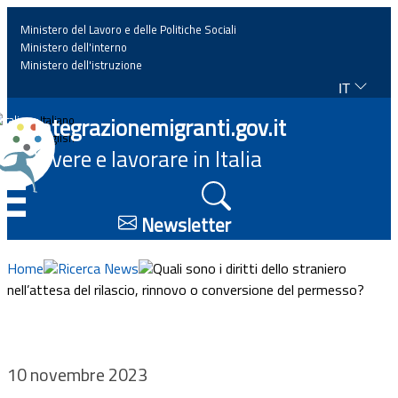
Ministero del Lavoro e delle Politiche Sociali
Ministero dell'interno
Ministero dell'istruzione
IT
Home
Integrazionemigranti.gov.it
Italiano
English
Vivere e lavorare in Italia
News
☰
Approfondimenti
Newsletter
Eventi
Home
Ricerca News
Quali sono i diritti dello straniero
nell’attesa del rilascio, rinnovo o conversione del permesso?
Normativa
Progetti
10 novembre 2023