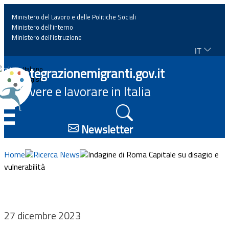
Ministero del Lavoro e delle Politiche Sociali
Ministero dell'interno
Ministero dell'istruzione
IT
Home
Integrazionemigranti.gov.it
Italiano
English
Vivere e lavorare in Italia
News
☰
Approfondimenti
Newsletter
Eventi
Home
Ricerca News
Indagine di Roma Capitale su disagio e
vulnerabilità
Normativa
Progetti
27 dicembre 2023