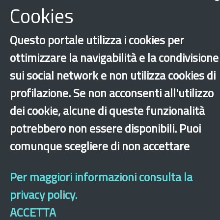
Cookies
Questo portale utilizza i cookies per
ottimizzare la navigabilità e la condivisione
Fondo Sociale Europeo FSE - Pon Inclusione
sui social network e non utilizza cookies di
Integrazione
Roma
profilazione. Se non acconsenti all'utilizzo
‹
›
×
dei cookie, alcune di queste funzionalità
potrebbero non essere disponibili. Puoi
comunque scegliere di non accettare
Dichiarazione di accessibilità
Mappa del sito
Legal & Privacy
Contatti
Sito archeologico
Per maggiori informazioni consulta la
privacy policy.
ACCETTA