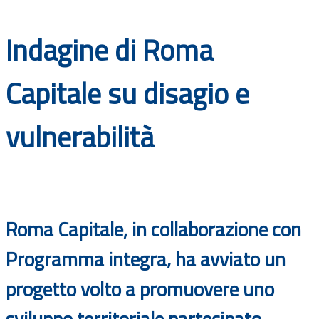
Documenti
Indagine di Roma
Bandi
Capitale su disagio e
Guide
vulnerabilità
Roma Capitale, in collaborazione con
Programma integra, ha avviato un
progetto volto a promuovere uno
sviluppo territoriale partecipato