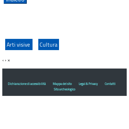
Arti visive
Cultura
‹
›
×
Dichiarazione di accessibilità
Mappa del sito
Legal & Privacy
Contatti
Sito archeologico