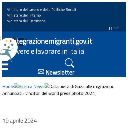
Ministero del Lavoro e delle Politiche Sociali
Ministero dell'interno
Ministero dell'istruzione
IT
Home
Integrazionemigranti.gov.it
Italiano
English
Vivere e lavorare in Italia
News
☰
Approfondimenti
Newsletter
Eventi
Home
Ricerca News
Dalla pietà di Gaza alle migrazioni.
Annunciati i vincitori del world press photo 2024
Normativa
Progetti
19 aprile 2024