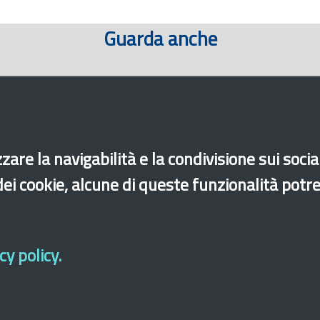
Guarda anche
zare la navigabilità e la condivisione sui soci
 dei cookie, alcune di queste funzionalità potr
y policy.
cessibilità
Mappa del sito
Legal & Privacy
Contatti