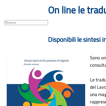
On line le tra
Guide
Newsletter
Disponibili le sintesi 
Sono on 
consulta
Le tradu
del Lav
una magg
rapprese