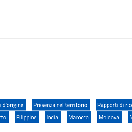
i d’origine
Presenza nel territorio
Rapporti di ri
tto
Filippine
India
Marocco
Moldova
N