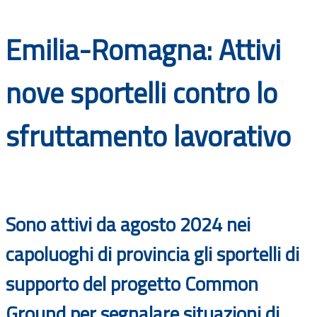
Documenti
Emilia-Romagna: Attivi
Bandi
nove sportelli contro lo
Guide
sfruttamento lavorativo
Sono attivi da agosto 2024 nei
capoluoghi di provincia gli sportelli di
supporto del progetto Common
Ground per segnalare situazioni di