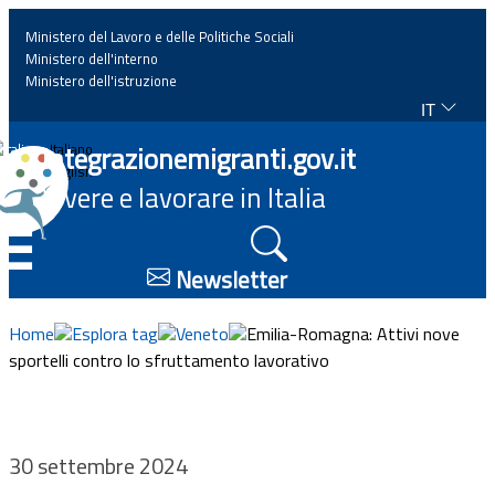
Ministero del Lavoro e delle Politiche Sociali
Ministero dell'interno
Ministero dell'istruzione
IT
Home
Integrazionemigranti.gov.it
Italiano
English
Vivere e lavorare in Italia
News
☰
Approfondimenti
Newsletter
Eventi
Home
Esplora tag
Veneto
Emilia-Romagna: Attivi nove
sportelli contro lo sfruttamento lavorativo
Normativa
Progetti
30 settembre 2024