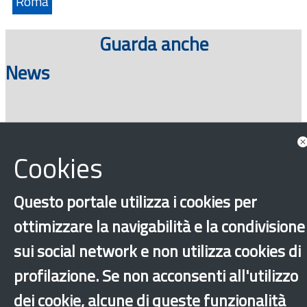
Roma
Guarda anche
News
Consulta tutte le news associate
Cookies
Questo portale utilizza i cookies per
ottimizzare la navigabilità e la condivisione
sui social network e non utilizza cookies di
profilazione. Se non acconsenti all'utilizzo
‹
›
×
dei cookie, alcune di queste funzionalità