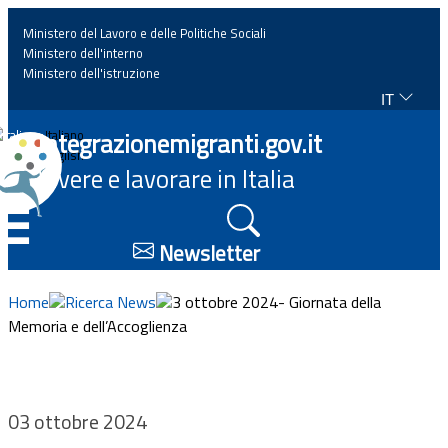
Ministero del Lavoro e delle Politiche Sociali
Ministero dell'interno
Ministero dell'istruzione
IT
Home
Integrazionemigranti.gov.it
Italiano
English
Vivere e lavorare in Italia
News
☰
Approfondimenti
Newsletter
Eventi
Home
Ricerca News
3 ottobre 2024- Giornata della
Memoria e dell’Accoglienza
Normativa
Progetti
03 ottobre 2024