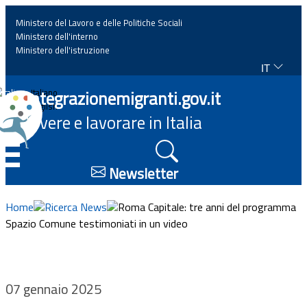
Ministero del Lavoro e delle Politiche Sociali
Ministero dell'interno
Ministero dell'istruzione
IT
Home
Integrazionemigranti.gov.it
Italiano
English
Vivere e lavorare in Italia
News
☰
Approfondimenti
Newsletter
Eventi
Home
Ricerca News
Roma Capitale: tre anni del programma
Spazio Comune testimoniati in un video
Normativa
Progetti
07 gennaio 2025