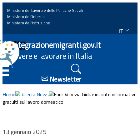
Ministero del Lavoro e delle Politiche Sociali
Ministero dell'interno
Ministero dell'istruzione
IT
Home
Integrazionemigranti.gov.it
Italiano
English
Vivere e lavorare in Italia
News
☰
Approfondimenti
Newsletter
Eventi
Home
Ricerca News
Friuli Venezia Giulia: incontri informativi
gratuiti sul lavoro domestico
Normativa
Progetti
13 gennaio 2025