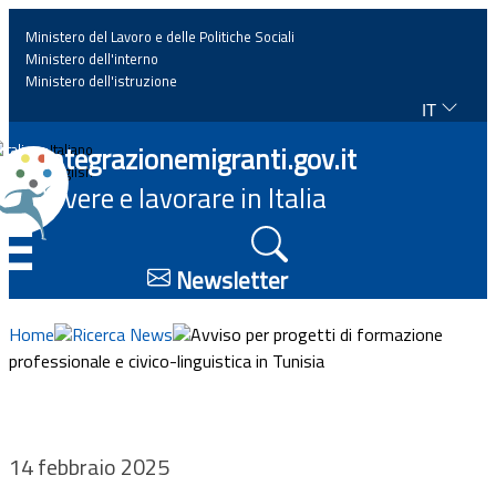
Ministero del Lavoro e delle Politiche Sociali
Ministero dell'interno
Ministero dell'istruzione
IT
Home
Integrazionemigranti.gov.it
Italiano
English
Vivere e lavorare in Italia
News
☰
Approfondimenti
Newsletter
Eventi
Home
Ricerca News
Avviso per progetti di formazione
professionale e civico-linguistica in Tunisia
Normativa
Progetti
14 febbraio 2025