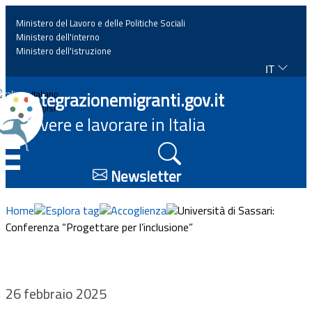
Ministero del Lavoro e delle Politiche Sociali
Ministero dell'interno
Ministero dell'istruzione
IT
Home
Integrazionemigranti.gov.it
Italiano
English
Vivere e lavorare in Italia
News
☰
Approfondimenti
Newsletter
Eventi
Home
Esplora tag
Accoglienza
Università di Sassari:
Conferenza “Progettare per l’inclusione”
Normativa
Progetti
26 febbraio 2025