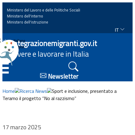
Ministero del Lavoro e delle Politiche Sociali
Ministero dell'interno
Ministero dell'istruzione
IT
Home
Integrazionemigranti.gov.it
Italiano
English
Vivere e lavorare in Italia
News
☰
Approfondimenti
Newsletter
Eventi
Home
Ricerca News
Sport e inclusione, presentato a
Teramo il progetto “No al razzismo”
Normativa
Progetti
17 marzo 2025