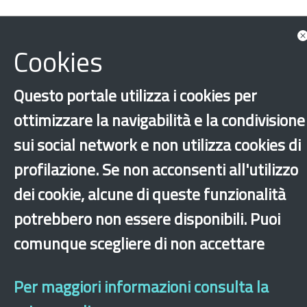
Cookies
Questo portale utilizza i cookies per
ottimizzare la navigabilità e la condivisione
sui social network e non utilizza cookies di
Veneto
Indici di integrazione
Integrazione
profilazione. Se non acconsenti all'utilizzo
Lavoro
dei cookie, alcune di queste funzionalità
potrebbero non essere disponibili. Puoi
‹
›
×
comunque scegliere di non accettare
Per maggiori informazioni consulta la
Dichiarazione di accessibilità
Mappa del sito
Legal & Privacy
Contatti
Sito archeologico