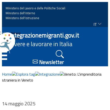
Ministero del Lavoro e delle Politiche Sociali
Ministero dell'interno
Ministero dell'istruzione
IT
Home
Integrazionemigranti.gov.it
Italiano
English
Vivere e lavorare in Italia
News
☰
Approfondimenti
Newsletter
Eventi
Home
Esplora tag
Integrazione
Veneto: L'imprenditoria
straniera in Veneto
Normativa
Progetti
14 maggio 2025