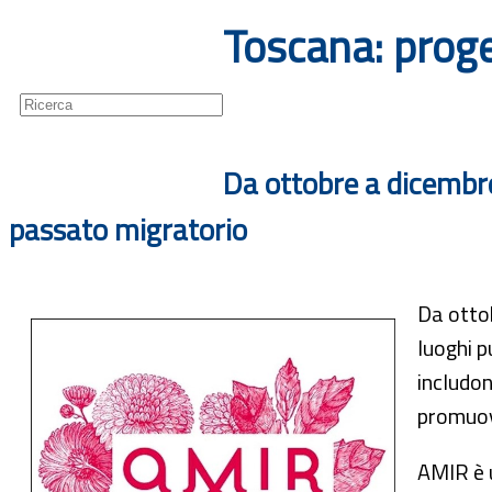
Toscana: proge
Guide
Newsletter
Da ottobre a dicembre 
passato migratorio
Da ottob
luoghi p
includon
promuove
AMIR è u