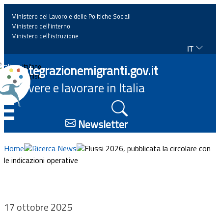
Ministero del Lavoro e delle Politiche Sociali
Ministero dell'interno
Ministero dell'istruzione
IT
Home
Integrazionemigranti.gov.it
Italiano
English
Vivere e lavorare in Italia
News
☰
Approfondimenti
Newsletter
Eventi
Home
Ricerca News
Flussi 2026, pubblicata la circolare con
le indicazioni operative
Normativa
Progetti
17 ottobre 2025