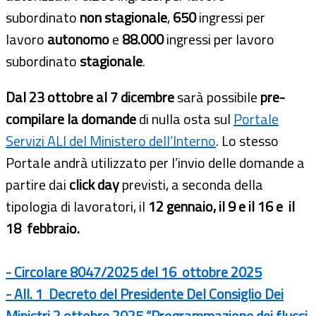
subordinato
non stagionale
,
650
ingressi per
lavoro
autonomo
e
88.000
ingressi per lavoro
subordinato
stagionale
.
Dal 23 ottobre al 7 dicembre
sarà possibile
pre-
compilare la domande
di nulla osta sul
Portale
Servizi ALI del Ministero dell’Interno
. Lo stesso
Portale andrà utilizzato per l’invio delle domande a
partire dai
click day
previsti, a seconda della
tipologia di lavoratori, il
12 gennaio, il 9 e il 16 e il
18 febbraio.
- Circolare 8047/2025 del 16 ottobre 2025
- All. 1
Decreto del Presidente Del Consiglio Dei
Ministri 2 ottobre 2025 “Programmazione dei flussi