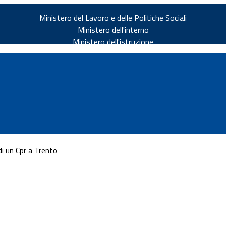
Ministero del Lavoro e delle Politiche Sociali
Ministero dell'interno
Ministero dell'istruzione
di un Cpr a Trento
v.it
ia