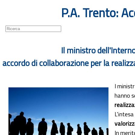
P.A. Trento: Ac
Guide
Newsletter
Il ministro dell'Inte
accordo di collaborazione per la realiz
l minist
hanno so
realizza
L'intesa
valoriz
In merit