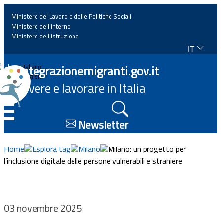
Ministero del Lavoro e delle Politiche Sociali
Ministero dell'interno
Ministero dell'istruzione
IT
Home
Integrazionemigranti.gov.it
Italiano
English
Vivere e lavorare in Italia
News
☰
Approfondimenti
Newsletter
Eventi
Home
Esplora tag
Milano
Milano: un progetto per
l’inclusione digitale delle persone vulnerabili e straniere
Normativa
Progetti
03 novembre 2025