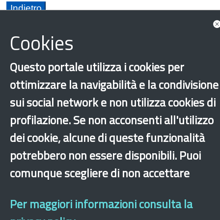
Cookies
Questo portale utilizza i cookies per
ottimizzare la navigabilità e la condivisione
Lombardia
Bandi e opportunità
sui social network e non utilizza cookies di
Integrazione
Istruzione
Milano
profilazione. Se non acconsenti all'utilizzo
‹
›
×
dei cookie, alcune di queste funzionalità
potrebbero non essere disponibili. Puoi
comunque scegliere di non accettare
Dichiarazione di accessibilità
Mappa del sito
Legal & Privacy
Contatti
Sito archeologico
Per maggiori informazioni consulta la