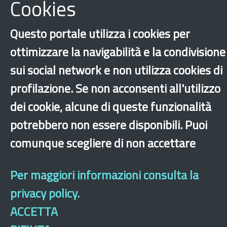
Cookies
Consulta tutte le news associate
Questo portale utilizza i cookies per
ottimizzare la navigabilità e la condivisione
sui social network e non utilizza cookies di
profilazione. Se non acconsenti all'utilizzo
dei cookie, alcune di queste funzionalità
‹
›
×
potrebbero non essere disponibili. Puoi
comunque scegliere di non accettare
Dichiarazione di accessibilità
Mappa del sito
Legal & Privacy
Contatti
Sito archeologico
Per maggiori informazioni consulta la
privacy policy.
ACCETTA