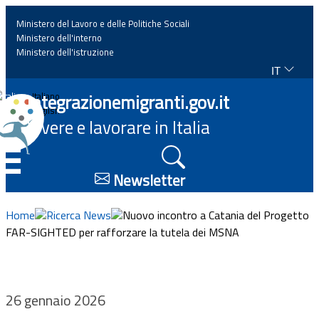
Ministero del Lavoro e delle Politiche Sociali
Ministero dell'interno
Ministero dell'istruzione
IT
Home
Integrazionemigranti.gov.it
Italiano
English
Vivere e lavorare in Italia
News
☰
Approfondimenti
Newsletter
Eventi
Home
Ricerca News
Nuovo incontro a Catania del Progetto
FAR-SIGHTED per rafforzare la tutela dei MSNA
Normativa
Progetti
26 gennaio 2026