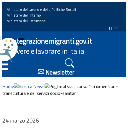
Ministero del Lavoro e delle Politiche Sociali
Ministero dell'interno
Ministero dell'istruzione
IT
Home
Integrazionemigranti.gov.it
Italiano
English
Vivere e lavorare in Italia
News
☰
Approfondimenti
Newsletter
Eventi
Home
Ricerca News
Puglia: al via il corso “La dimensione
transculturale dei servizi socio-sanitari"
Normativa
Progetti
24 marzo 2026