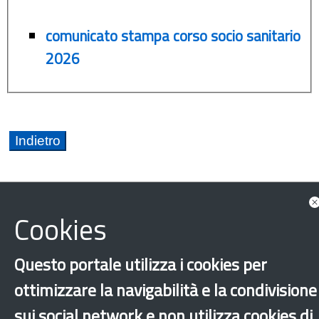
comunicato stampa corso socio sanitario
2026
Cookies
Puglia
Questo portale utilizza i cookies per
Fondo Asilo Migrazione Integrazione - FAMI
ottimizzare la navigabilità e la condivisione
Formazione e tirocini
Integrazione
Salute
sui social network e non utilizza cookies di