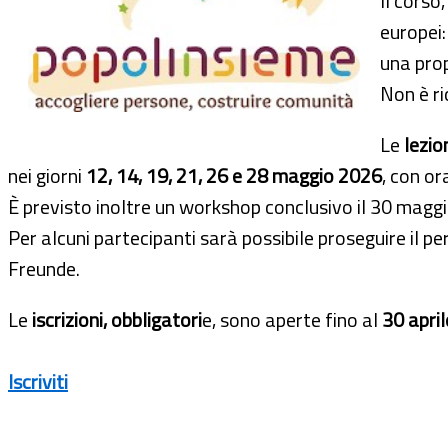
Il corso,
europei:
una pro
Non è ri
Le
lezio
nei giorni
12, 14, 19, 21, 26 e 28 maggio 2026
, con or
È previsto inoltre un workshop conclusivo il 30 maggi
Per alcuni partecipanti sarà possibile proseguire il 
Freunde.
Le
iscrizioni, obbligatori
e, sono aperte fino al
30 apri
Iscriviti