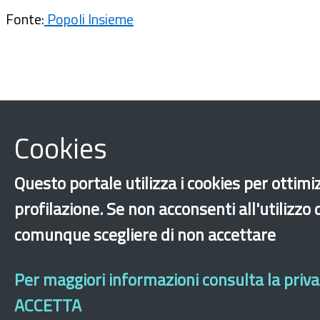
Fonte:
Popoli Insieme
Cookies
Questo portale utilizza i cookies per ottimiz
profilazione. Se non acconsenti all'utilizzo
Formazione e tirocini
Integrazione
Istruzion
comunque scegliere di non accettare
‹
›
×
Per maggiori informazioni consulta la privac
ACCETTA