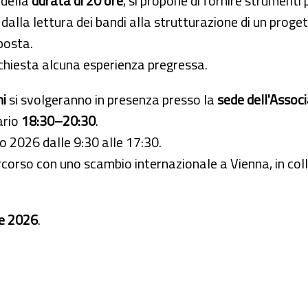
 della
durata di 20 ore
, si propone di fornire strumenti
 dalla lettura dei bandi alla strutturazione di un progett
posta.
chiesta alcuna esperienza pregressa.
ni
si svolgeranno in presenza presso la
sede dell'Associ
ario
18:30–20:30
.
o 2026 dalle 9:30 alle 17:30.
percorso con uno scambio internazionale a Vienna, in c
le 2026
.