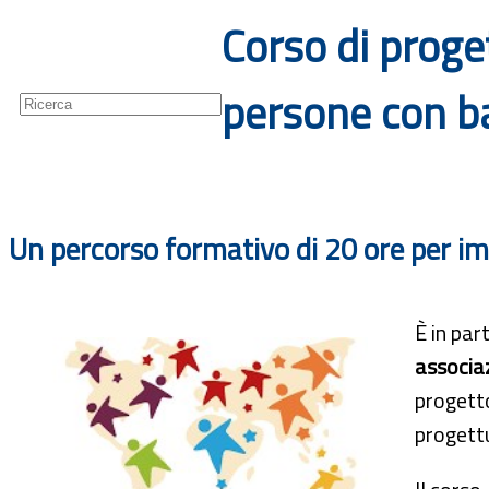
Corso di prog
Guide
Newsletter
persone con b
Un percorso formativo di 20 ore per im
È in pa
associaz
progett
progettu