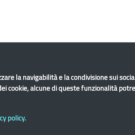
zare la navigabilità e la condivisione sui soci
 dei cookie, alcune di queste funzionalità potr
e
Seconde generazioni
Altri comuni
y policy.