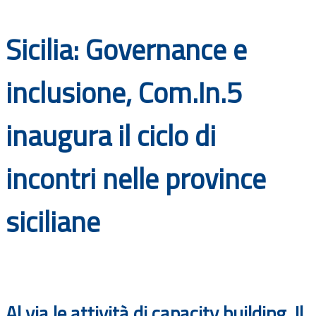
Documenti
Sicilia: Governance e
Bandi
inclusione, Com.In.5
Guide
inaugura il ciclo di
incontri nelle province
siciliane
Al via le attività di capacity building. Il