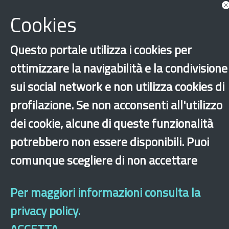
Sicilia
Cookies
Fondo Asilo Migrazione Integrazione - FAMI
Questo portale utilizza i cookies per
Integrazione
Catania
Messina
ottimizzare la navigabilità e la condivisione
Palermo
sui social network e non utilizza cookies di
profilazione. Se non acconsenti all'utilizzo
‹
›
×
dei cookie, alcune di queste funzionalità
potrebbero non essere disponibili. Puoi
Dichiarazione di accessibilità
Mappa del sito
Legal & Privacy
Contatti
comunque scegliere di non accettare
Sito archeologico
Per maggiori informazioni consulta la
privacy policy.