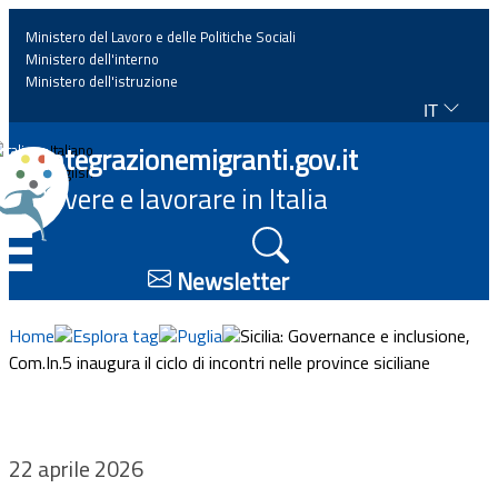
Ministero del Lavoro e delle Politiche Sociali
Ministero dell'interno
Ministero dell'istruzione
IT
Home
Integrazionemigranti.gov.it
Italiano
English
Vivere e lavorare in Italia
News
☰
Approfondimenti
Newsletter
Eventi
Home
Esplora tag
Puglia
Sicilia: Governance e inclusione,
Com.In.5 inaugura il ciclo di incontri nelle province siciliane
Normativa
Progetti
22 aprile 2026